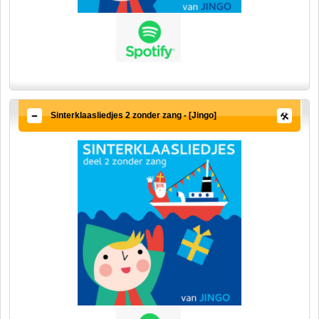
Sinterklaasliedjes 2 zonder zang - [Jingo]