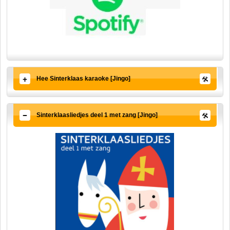
Hee Sinterklaas karaoke [Jingo]
Sinterklaasliedjes deel 1 met zang [Jingo]