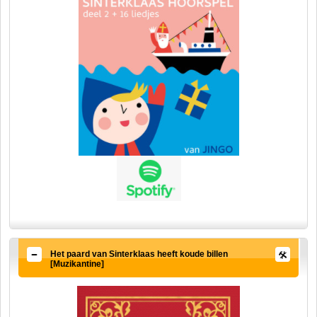
Het paard van Sinterklaas heeft koude billen
[Muzikantine]