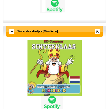
Sinterklaasliedjes [Minidisco]