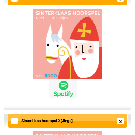
Sinterklaas hoorspel 2 [Jingo]